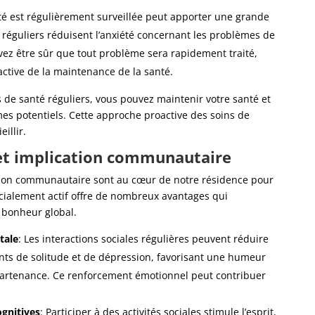
nté est régulièrement surveillée peut apporter une grande
ns réguliers réduisent l’anxiété concernant les problèmes de
vez être sûr que tout problème sera rapidement traité,
tive de la maintenance de la santé.
s de santé réguliers, vous pouvez maintenir votre santé et
es potentiels. Cette approche proactive des soins de
illir.
et implication communautaire
ation communautaire sont au cœur de notre résidence pour
cialement actif offre de nombreux avantages qui
e bonheur global.
tale
: Les interactions sociales régulières peuvent réduire
ts de solitude et de dépression, favorisant une humeur
partenance. Ce renforcement émotionnel peut contribuer
gnitives
: Participer à des activités sociales stimule l’esprit,