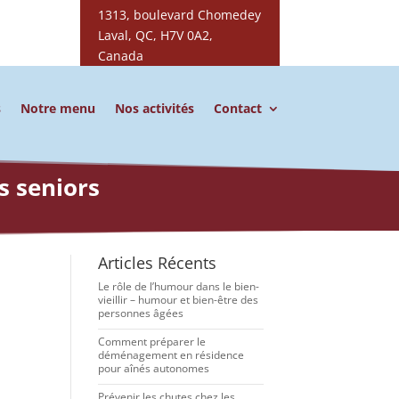
1313, boulevard Chomedey
Laval, QC, H7V 0A2,
Canada
s
Notre menu
Nos activités
Contact
s seniors
Articles Récents
Le rôle de l’humour dans le bien-
vieillir – humour et bien-être des
personnes âgées
Comment préparer le
déménagement en résidence
pour aînés autonomes
Prévenir les chutes chez les