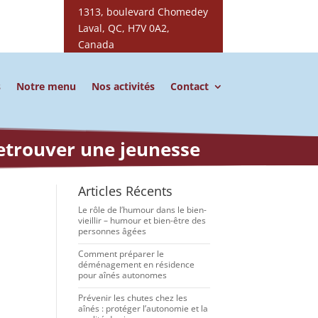
1313, boulevard Chomedey
Laval, QC, H7V 0A2,
Canada
s
Notre menu
Nos activités
Contact
retrouver une jeunesse
Articles Récents
Le rôle de l’humour dans le bien-
vieillir – humour et bien-être des
personnes âgées
Comment préparer le
déménagement en résidence
pour aînés autonomes
Prévenir les chutes chez les
aînés : protéger l’autonomie et la