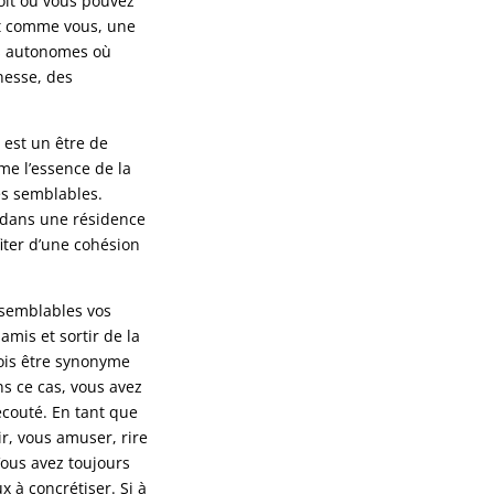
oit où vous pouvez
t comme vous, une
s autonomes où
nesse, des
 est un être de
me l’essence de la
ses semblables.
 dans une résidence
iter d’une cohésion
 semblables vos
amis et sortir de la
ois être synonyme
s ce cas, vous avez
écouté. En tant que
r, vous amuser, rire
ous avez toujours
 à concrétiser. Si à