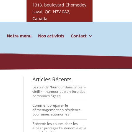
1313, boulevard Chomedey
Laval, QC, H7V 0A2,
Canada
s
Notre menu
Nos activités
Contact
Articles Récents
Le rôle de l’humour dans le bien-
vieillir – humour et bien-être des
personnes âgées
Comment préparer le
déménagement en résidence
pour aînés autonomes
Prévenir les chutes chez les
aînés : protéger l’autonomie et la